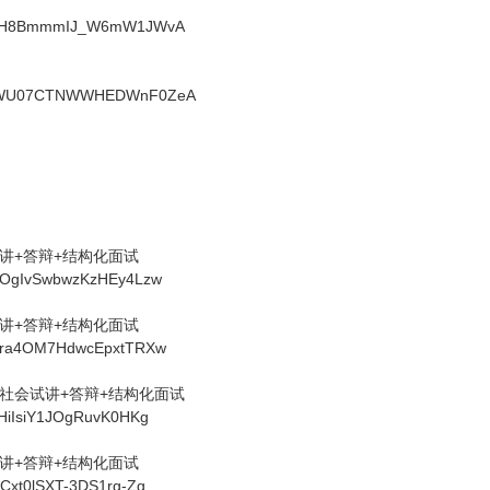
6USIH8BmmmIJ_W6mW1JWvA
1O3kWU07CTNWWHEDWnF0ZeA
试讲+答辩+结构化面试
LX5OgIvSwbwzKzHEy4Lzw
试讲+答辩+结构化面试
dwkra4OM7HdwcEpxtTRXw
和社会试讲+答辩+结构化面试
g2HiIsiY1JOgRuvK0HKg
试讲+答辩+结构化面试
o5Cxt0lSXT-3DS1rg-Zg