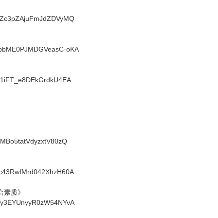
1_-Zc3pZAjuFmJdZDVyMQ
ODKbbME0PJMDGVeasC-oKA
5V61iFT_e8DEkGrdkU4EA
-HMBo5tatVdyzxtV80zQ
OHc43RwfMrd042XhzH60A
综合素质》
vVTy3EYUnyyR0zW54NYvA