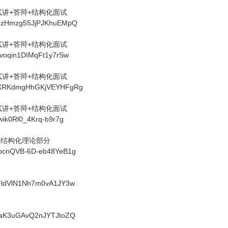
-试讲+答辩+结构化面试
BwMzHmzg55JjPJKhuEMpQ
-试讲+答辩+结构化面试
eYvoqin1DIMqFt1y7rSw
-试讲+答辩+结构化面试
yWgXRKdmgHhGKjVEYHFgRg
-试讲+答辩+结构化面试
Swik0Rl0_4Krq-b9r7g
辩+结构化理论部分
ZOpcnQVB-6D-eb48YeB1g
oXFldVlN1Nh7m0vA1JY3w
fLNaK3uGAvQ2nJYTJtoZQ