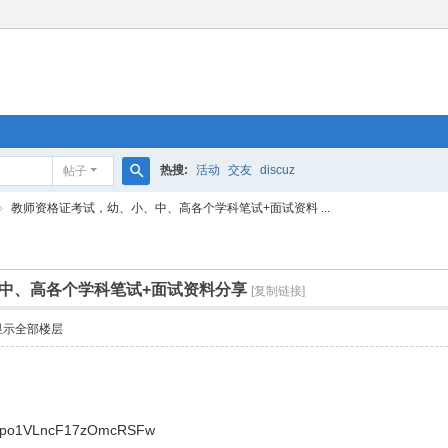
热搜:
活动
交友
discuz
帖子
搜
›
教师资格证考试，幼、小、中、高各个学科笔试+面试资料 ...
索
中、高各个学科笔试+面试资料分享
[复制链接]
显示全部楼层
9qgpo1VLncF17zOmcRSFw