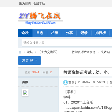
设为首页
收藏本站
论坛
日志
相册
分享
记录
排行榜
»
论坛
›
【主力交流区】………… 教学资源放送服务
›
失效贴
腾
发新帖
飞
教师资格证考试，幼、小、
查看:
3094
|
回复:
2
在
线
海豚
发表于 2020-9-25 08:56:33
|
教
【学科】
育
学科
01、2020年上音乐
资
https://pan.baidu.com/s/1S
源