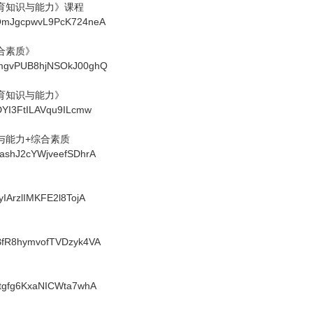
教育知识与能力》课程
ZkQmJgcpwvL9PcK724neA
综合素质》
8bmgvPUB8hjNSOkJ00ghQ
教育知识与能力》
dDYI3FtILAVqu9ILcmw
识与能力+综合素质
9gashJ2cYWjveefSDhrA
VyIArzlIMKFE2l8TojA
1oBfR8hymvofTVDzyk4VA
6qtgfg6KxaNICWta7whA