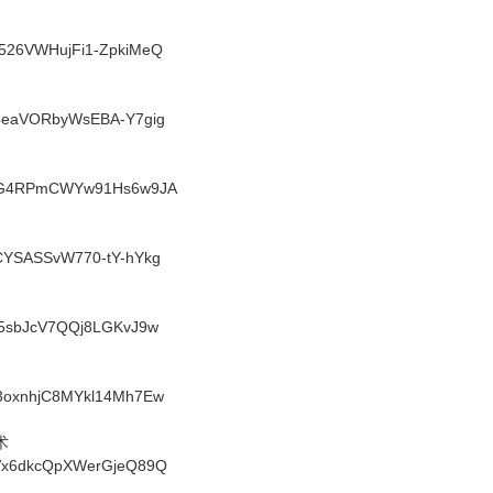
GW526VWHujFi1-ZpkiMeQ
Ps4eaVORbyWsEBA-Y7gig
IyLXG4RPmCWYw91Hs6w9JA
YCCYSASSvW770-tY-hYkg
3Vy5sbJcV7QQj8LGKvJ9w
BD3oxnhjC8MYkl14Mh7Ew
术
R_Vx6dkcQpXWerGjeQ89Q