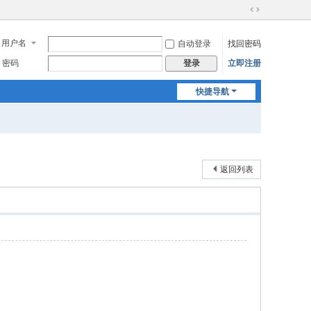
切
换
用户名
自动登录
找回密码
到
宽
密码
立即注册
登录
版
快捷导航
返回列表